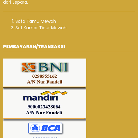
dari Jepara.
Sofa Tamu Mewah
Set Kamar Tidur Mewah
PEMBAYARAN/TRANSAKSI