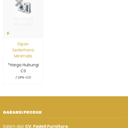
Dipan
Sederhana
Minimalis
*Harga Hubungi
CS
/ DPN-031
GARANSI PRODUK
Salam dari
CV. Fadeli Furniture
,