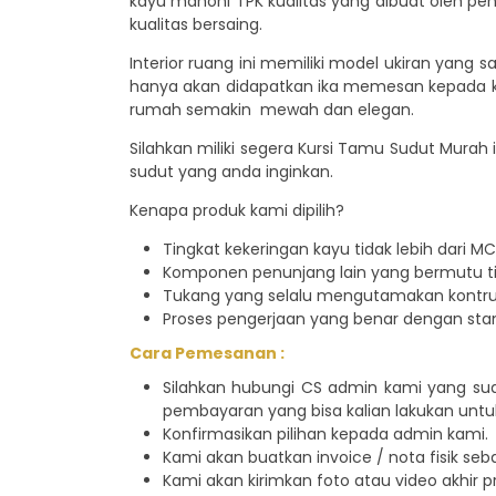
kayu mahoni TPK kualitas yang dibuat oleh pen
kualitas bersaing.
Interior ruang ini memiliki model ukiran yan
hanya akan didapatkan ika memesan kepada kam
rumah semakin mewah dan elegan.
Silahkan miliki segera Kursi Tamu Sudut Mura
sudut yang anda inginkan.
Kenapa produk kami dipilih?
Tingkat kekeringan kayu tidak lebih dari MC 
Komponen penunjang lain yang bermutu tin
Tukang yang selalu mengutamakan kontruk
Proses pengerjaan yang benar dengan sta
Cara Pemesanan :
Silahkan hubungi CS admin kami yang su
pembayaran yang bisa kalian lakukan untu
Konfirmasikan pilihan kepada admin kami.
Kami akan buatkan invoice / nota fisik seb
Kami akan kirimkan foto atau video akhir pr