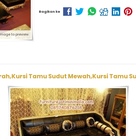
Bagikan ke
 image to preview
rah,Kursi Tamu Sudut Mewah,Kursi Tamu S