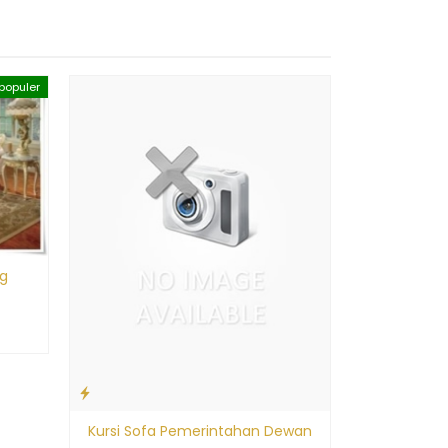
populer
Sofa Ruan
*Har
Pr
g
Kursi Sofa Pemerintahan Dewan