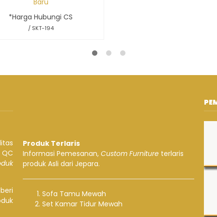
Baru
*Harga Hubungi CS
/ SKT-194
PE
itas
Produk Terlaris
a QC
Informasi Pemesanan,
Custom Furniture
terlaris
roduk
produk Asli dari Jepara.
beri
Sofa Tamu Mewah
oduk
Set Kamar Tidur Mewah