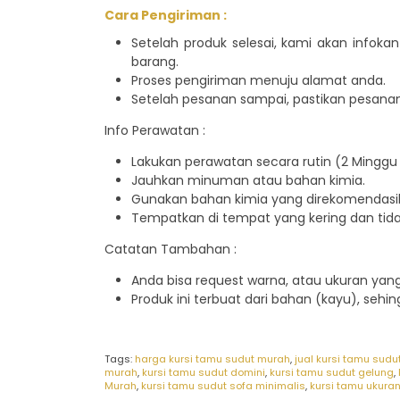
Cara Pengiriman :
Setelah produk selesai, kami akan infok
barang.
Proses pengiriman menuju alamat anda.
Setelah pesanan sampai, pastikan pesanan
Info Perawatan :
Lakukan perawatan secara rutin (2 Minggu 
Jauhkan minuman atau bahan kimia.
Gunakan bahan kimia yang direkomendasik
Tempatkan di tempat yang kering dan tid
Catatan Tambahan :
Anda bisa request warna, atau ukuran ya
Produk ini terbuat dari bahan (kayu), sehi
Tags:
harga kursi tamu sudut murah
,
jual kursi tamu sudu
murah
,
kursi tamu sudut domini
,
kursi tamu sudut gelung
,
Murah
,
kursi tamu sudut sofa minimalis
,
kursi tamu ukuran