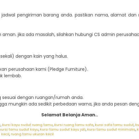
an jadwal pengiriman barang anda. pastikan nama, alamat da
 aman. jika ada masalah, silahkan hubungi CS admin perusahaa
sekali) dengan kain yang halus.
an perusahaan kami (Pledge Furniture).
ak lembab.
ng sesuai dengan ruangan/rumah anda.
ngga mungkin ada sedikit perbedaan warna, jika anda pesan denga
Selamat Belanja Aman..
t
,
kursi kayu sudut ruang tamu
,
kursi ruang tamu sofa
,
kursi sofa tamu sudut
,
k
kursi tamu sudut kayu
,
kursi tamu sudut kayu jati
,
kursi tamu sudut minimalis
,
k
 kecil
,
ruang tamu ukuran kecil