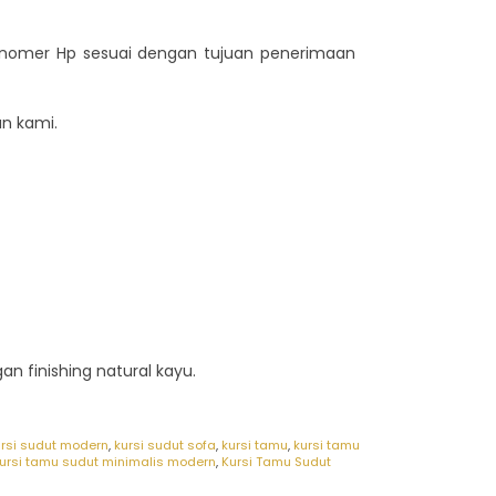
n nomer Hp sesuai dengan tujuan penerimaan
n kami.
n finishing natural kayu.
ursi sudut modern
,
kursi sudut sofa
,
kursi tamu
,
kursi tamu
ursi tamu sudut minimalis modern
,
Kursi Tamu Sudut