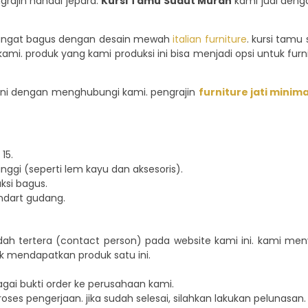
grajin handal jepara.
Kursi Tamu Sudut Murah
kami jual deng
g sangat bagus dengan desain mewah
italian furniture
. kursi tamu
i. produk yang kami produksi ini bisa menjadi opsi untuk fu
h ini dengan menghubungi kami. pengrajin
furniture jati minima
15.
ggi (seperti lem kayu dan aksesoris).
si bagus.
ndart gudang.
dah tertera (contact person) pada website kami ini. kami 
k mendapatkan produk satu ini.
agai bukti order ke perusahaan kami.
oses pengerjaan. jika sudah selesai, silahkan lakukan pelunasan.