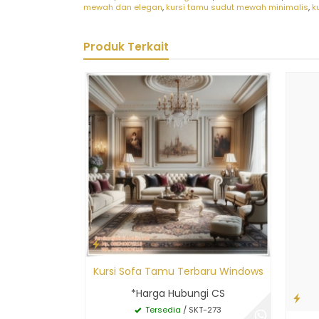
mewah dan elegan
,
kursi tamu sudut mewah minimalis
,
k
Produk Terkait
Kursi Sofa Tamu Terbaru Windows
*Harga Hubungi CS
Tersedia
/ SKT-273