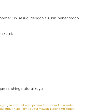
.
n nomer Hp sesuai dengan tujuan penerimaan
n kami.
n finishing natural kayu.
legan
,
kursi sudut kayu jati model terbaru
,
kursi sudut
amu sudut
,
Kursi Tamu Sudut Mewah
,
kursi tamu sudut