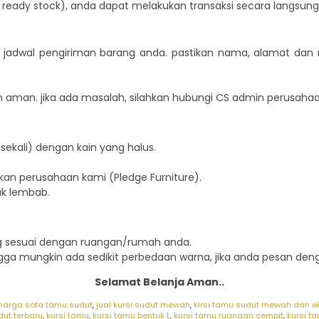
a ready stock), anda dapat melakukan transaksi secara langsung
an jadwal pengiriman barang anda. pastikan nama, alamat da
 aman. jika ada masalah, silahkan hubungi CS admin perusahaa
sekali) dengan kain yang halus.
an perusahaan kami (Pledge Furniture).
ak lembab.
ng sesuai dengan ruangan/rumah anda.
ngga mungkin ada sedikit perbedaan warna, jika anda pesan denga
Selamat Belanja Aman..
harga sofa tamu sudut
,
jual kursi sudut mewah
,
kirsi tamu sudut mewah dan e
dut terbaru
,
kursi tamu
,
kursi tamu bentuk L
,
kursi tamu ruangan sempit
,
kursi t