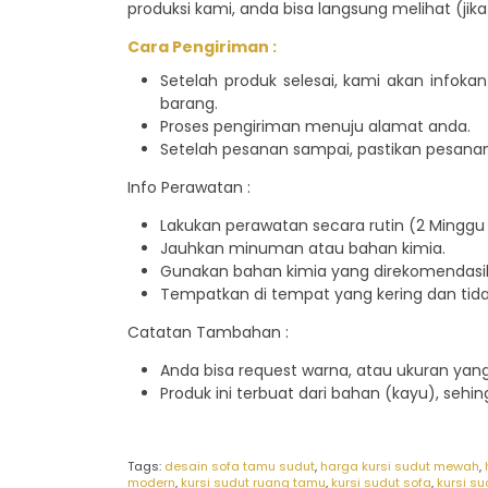
produksi kami, anda bisa langsung melihat (jik
Cara Pengiriman :
Setelah produk selesai, kami akan infok
barang.
Proses pengiriman menuju alamat anda.
Setelah pesanan sampai, pastikan pesanan
Info Perawatan :
Lakukan perawatan secara rutin (2 Minggu 
Jauhkan minuman atau bahan kimia.
Gunakan bahan kimia yang direkomendasik
Tempatkan di tempat yang kering dan tid
Catatan Tambahan :
Anda bisa request warna, atau ukuran ya
Produk ini terbuat dari bahan (kayu), sehi
Tags:
desain sofa tamu sudut
,
harga kursi sudut mewah
,
modern
,
kursi sudut ruang tamu
,
kursi sudut sofa
,
kursi su