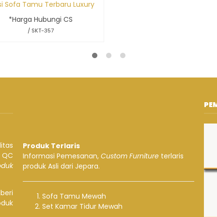
si Sofa Tamu Terbaru Luxury
*Harga Hubungi CS
/ SKT-357
PE
itas
Produk Terlaris
a QC
Informasi Pemesanan,
Custom Furniture
terlaris
roduk
produk Asli dari Jepara.
beri
Sofa Tamu Mewah
oduk
Set Kamar Tidur Mewah