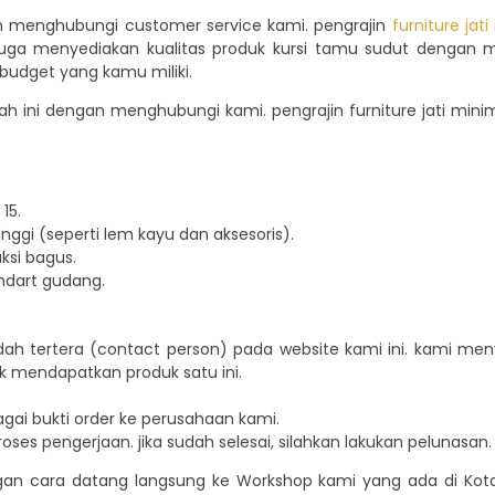
gan menghubungi customer service kami. pengrajin
furniture jati
juga menyediakan kualitas produk kursi tamu sudut dengan 
udget yang kamu miliki.
ewah ini dengan menghubungi kami. pengrajin furniture jati mi
15.
ggi (seperti lem kayu dan aksesoris).
si bagus.
ndart gudang.
dah tertera (contact person) pada website kami ini. kami 
k mendapatkan produk satu ini.
agai bukti order ke perusahaan kami.
oses pengerjaan. jika sudah selesai, silahkan lakukan pelunasan.
ngan cara datang langsung ke Workshop kami yang ada di Kota