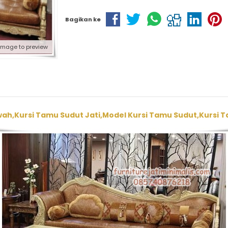
Bagikan ke
 image to preview
ah,Kursi Tamu Sudut Jati,Model Kursi Tamu Sudut,Kursi T