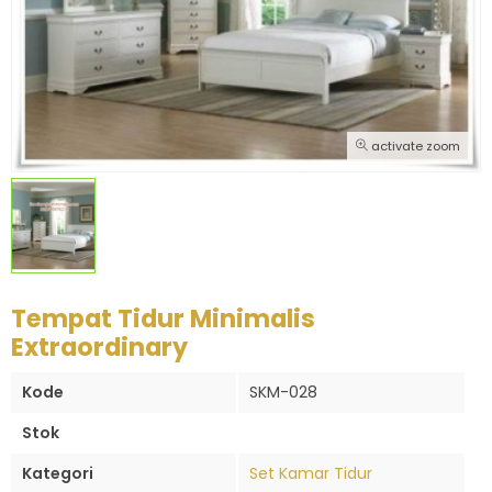
activate zoom
Tempat Tidur Minimalis
Extraordinary
Kode
SKM-028
Stok
Kategori
Set Kamar Tidur