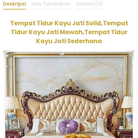
Deskripsi
Info Tambahan
Diskusi (0)
Tempat Tidur Kayu Jati Solid,Tempat
Tidur Kayu Jati Mewah,Tempat Tidur
Kayu Jati Sederhana