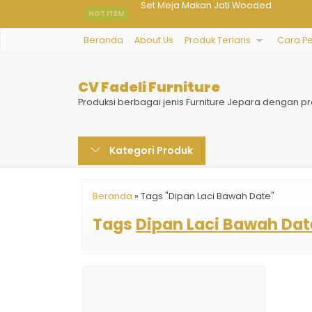
HOT ITEM
Sofa Tamu Unik Naturel
Beranda
About Us
Produk Terlaris
Cara P
Kitchen Set Kayu Jati Jepara
Kursi Sofa Tamu Badesten
CV Fadeli Furniture
Bufet Pendek Minimalis Jati
Produksi berbagai jenis Furniture Jepara dengan pr
Tempat Tidur Set Hello Kitty
Kategori Produk
Dipan Tingkat Dewasa Papalopa
Kursi Sofa Minimalis Modern Alfabeth
Beranda
»
Tags "Dipan Laci Bawah Date"
Set Meja Makan Jati Wooded
Tags
Dipan Laci Bawah Dat