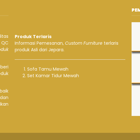
PE
itas
Produk Terlaris
a QC
Informasi Pemesanan,
Custom Furniture
terlaris
roduk
produk Asli dari Jepara.
beri
Sofa Tamu Mewah
oduk
Set Kamar Tidur Mewah
baik
 dan
ikan