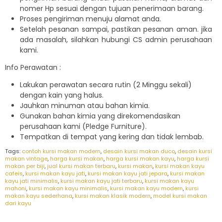
nomer Hp sesuai dengan tujuan penerimaan barang.
Proses pengiriman menuju alamat anda.
Setelah pesanan sampai, pastikan pesanan aman. jika
ada masalah, silahkan hubungi CS admin perusahaan
kami.
Info Perawatan :
Lakukan perawatan secara rutin (2 Minggu sekali)
dengan kain yang halus.
Jauhkan minuman atau bahan kimia.
Gunakan bahan kimia yang direkomendasikan
perusahaan kami (Pledge Furniture).
Tempatkan di tempat yang kering dan tidak lembab.
Tags:
contoh kursi makan modern
,
desain kursi makan duco
,
desain kursi
makan vintage
,
harga kursi makan
,
harga kursi makan kayu
,
harga kursi
makan per biji
,
jual kursi makan terbaru
,
kursi makan
,
kursi makan kayu
cafeis
,
kursi makan kayu jati
,
kursi makan kayu jati jepara
,
kursi makan
kayu jati minimalis
,
kursi makan kayu jati terbaru
,
kursi makan kayu
mahoni
,
kursi makan kayu minimalis
,
kursi makan kayu modern
,
kursi
makan kayu sederhana
,
kursi makan klasik modern
,
model kursi makan
dari kayu