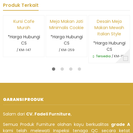
Produk Terkait
Kursi Cafe
Meja Makan Jati
Desain Meja
Murah
Minimalis Cookie
Makan Mewah
Italian Style
*Harga Hubungi
*Harga Hubungi
CS
CS
*Harga Hubungi
CS
/ KM-147
/ KM-259
Tersedia
/ KM-187
GARANSI PRODUK
Salam dari
CV. Fadeli Furniture
,
Semua Produk Furniture olahan kayu berkualitas
grade A
kami telah melewati Inspeksi tenaga QC secara ketat