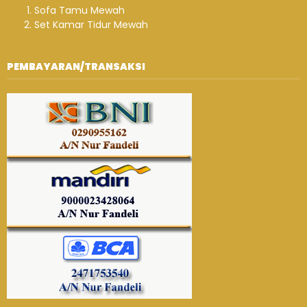
Sofa Tamu Mewah
Set Kamar Tidur Mewah
PEMBAYARAN/TRANSAKSI