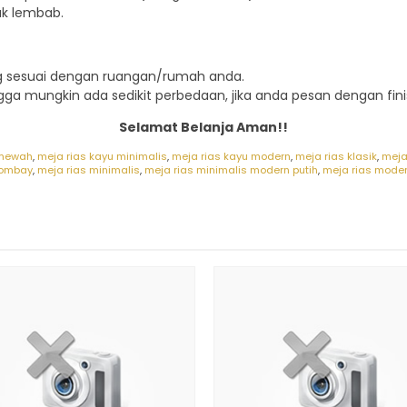
ak lembab.
ng sesuai dengan ruangan/rumah anda.
ngga mungkin ada sedikit perbedaan, jika anda pesan dengan fini
Selamat Belanja Aman!!
 mewah
,
meja rias kayu minimalis
,
meja rias kayu modern
,
meja rias klasik
,
meja 
Bombay
,
meja rias minimalis
,
meja rias minimalis modern putih
,
meja rias mode