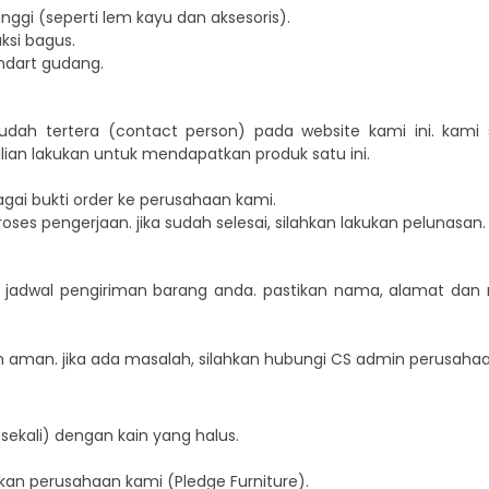
ggi (seperti lem kayu dan aksesoris).
si bagus.
ndart gudang.
udah tertera (contact person) pada website kami ini. kam
an lakukan untuk mendapatkan produk satu ini.
agai bukti order ke perusahaan kami.
oses pengerjaan. jika sudah selesai, silahkan lakukan pelunasan.
an jadwal pengiriman barang anda. pastikan nama, alamat da
 aman. jika ada masalah, silahkan hubungi CS admin perusahaa
sekali) dengan kain yang halus.
an perusahaan kami (Pledge Furniture).