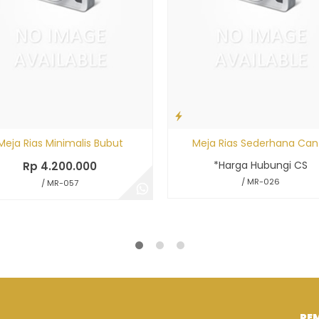
Meja Rias Minimalis Bubut
Meja Rias Sederhana Cant
*Harga Hubungi CS
Rp 4.200.000
/ MR-026
/ MR-057
PE