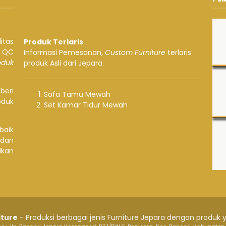
itas
Produk Terlaris
a QC
Informasi Pemesanan,
Custom Furniture
terlaris
roduk
produk Asli dari Jepara.
beri
Sofa Tamu Mewah
oduk
Set Kamar Tidur Mewah
baik
 dan
ikan
iture
- Produksi berbagai jenis Furniture Jepara dengan produk y