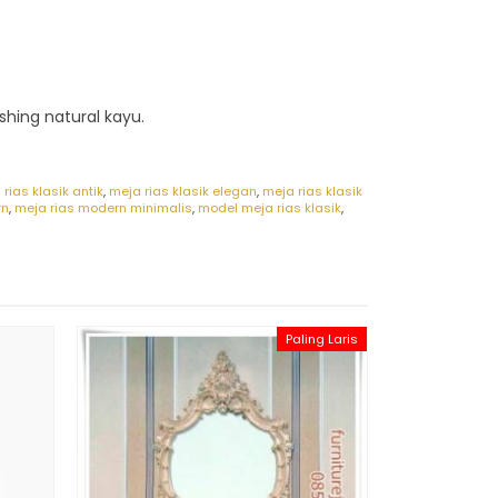
shing natural kayu.
rias klasik antik
,
meja rias klasik elegan
,
meja rias klasik
rn
,
meja rias modern minimalis
,
model meja rias klasik
,
Paling Laris
Meja R
*Har