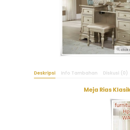
click
Deskripsi
Info Tambahan
Diskusi (0)
Meja Rias Klas