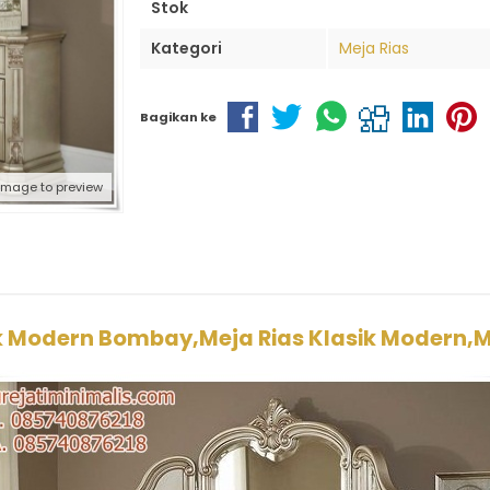
Stok
Kategori
Meja Rias
Bagikan ke
 image to preview
ik Modern Bombay,Meja Rias Klasik Modern,M