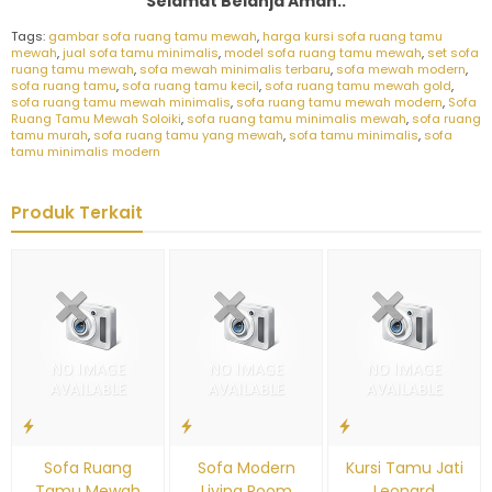
Selamat Belanja Aman..
Tags:
gambar sofa ruang tamu mewah
,
harga kursi sofa ruang tamu
mewah
,
jual sofa tamu minimalis
,
model sofa ruang tamu mewah
,
set sofa
ruang tamu mewah
,
sofa mewah minimalis terbaru
,
sofa mewah modern
,
sofa ruang tamu
,
sofa ruang tamu kecil
,
sofa ruang tamu mewah gold
,
sofa ruang tamu mewah minimalis
,
sofa ruang tamu mewah modern
,
Sofa
Ruang Tamu Mewah Soloiki
,
sofa ruang tamu minimalis mewah
,
sofa ruang
tamu murah
,
sofa ruang tamu yang mewah
,
sofa tamu minimalis
,
sofa
tamu minimalis modern
Produk Terkait
Sofa Ruang
Sofa Modern
Kursi Tamu Jati
Tamu Mewah
Living Room
Leonard