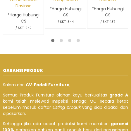
Davinso
*Harga Hubungi
*Harga Hubungi
*Harga Hubungi
CS
CS
CS
/ SKT-344
/ SKT-137
/ SKT-242
GARANSI PRODUK
Salam dari
CV. Fadeli Furniture
,
Semua Produk Furniture olahan kayu berkualitas
grade A
kami telah melewati Inspeksi tenaga QC secara ketat
sebelum masuk daftar
Listing produk
yang siap dipakai dan
dipasarkan.
Sehingga jika ada cacat produksi kami memberi
garansi
100%
perbaikan bahkan ganti produk baru dari perusahaan