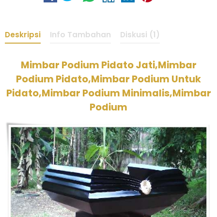
Deskripsi
Info Tambahan
Diskusi (1)
Mimbar Podium Pidato Jati,Mimbar
Podium Pidato,Mimbar Podium Untuk
Pidato,Mimbar Podium Minimalis,Mimbar
Podium