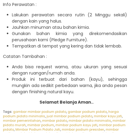
Info Perawatan :
Lakukan perawatan secara rutin (2 Minggu sekali)
dengan kain yang halus.
Jauhkan minuman atau bahan kimia.
Gunakan bahan kimia yang direkomendasikan
perusahaan kami (Pledge Furniture).
Tempatkan di tempat yang kering dan tidak lembab.
Catatan Tambahan :
Anda bisa request warna, atau ukuran yang sesuai
dengan ruangan/rumah anda.
Produk ini terbuat dari bahan (kayu), sehingga
mungkin ada sedikit perbedaan warna, jika anda pesan
dengan finishing natural kayu.
Selamat Belanja Aman..
Tags:
gambar mimbar podium pidato
,
gambar podium pidato
,
harga
podium pidato minimalis
,
jual mimbar podium pidato
,
mimbar kayu jati
,
mimbar pemerintahan
,
mimbar pidato
,
mimbar pidato minimalis
,
mimbar
pidato murah
,
mimbar podium
,
mimbar podium kayu jati
,
mimbar podium
pidato
,
Mimbar Podium Pidato Jati
,
mimbar podium presiden
,
mimbar