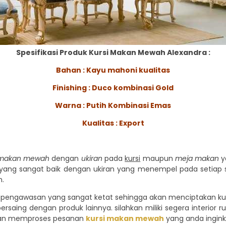
Spesifikasi Produk Kursi Makan Mewah Alexandra :
Bahan : Kayu mahoni kualitas
Finishing : Duco kombinasi Gold
Warna : Putih Kombinasi Emas
Kualitas : Export
i makan mewah
dengan
ukiran
pada
kursi
maupun
meja makan
y
yu yang sangat baik dengan ukiran yang menempel pada setiap 
n.
engawasan yang sangat ketat sehingga akan menciptakan kursi
ersaing dengan produk lainnya. silahkan miliki segera interio
an memproses pesanan
kursi makan mewah
yang anda ingink