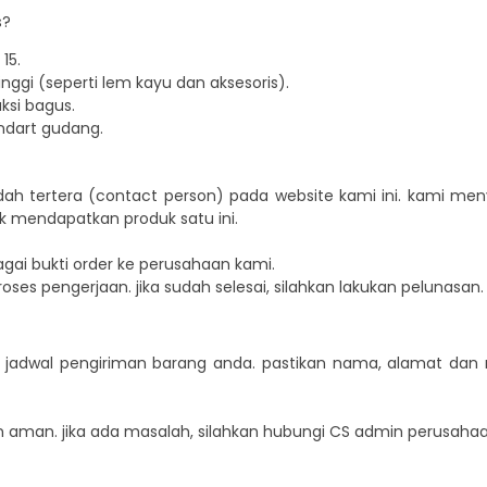
s?
15.
ggi (seperti lem kayu dan aksesoris).
si bagus.
ndart gudang.
dah tertera (contact person) pada website kami ini. kami 
k mendapatkan produk satu ini.
agai bukti order ke perusahaan kami.
oses pengerjaan. jika sudah selesai, silahkan lakukan pelunasan.
an jadwal pengiriman barang anda. pastikan nama, alamat da
 aman. jika ada masalah, silahkan hubungi CS admin perusahaa