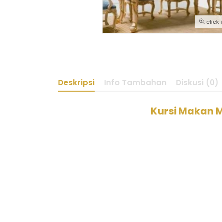
click
Deskripsi
Info Tambahan
Diskusi (0)
Kursi Makan 