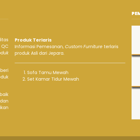
PE
itas
Produk Terlaris
a QC
Informasi Pemesanan,
Custom Furniture
terlaris
roduk
produk Asli dari Jepara.
beri
Sofa Tamu Mewah
oduk
Set Kamar Tidur Mewah
baik
 dan
ikan