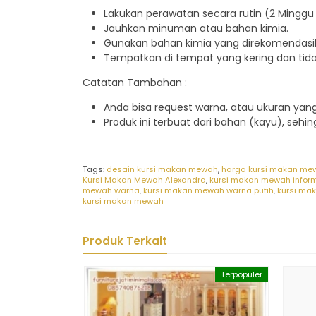
Lakukan perawatan secara rutin (2 Minggu 
Jauhkan minuman atau bahan kimia.
Gunakan bahan kimia yang direkomendasik
Tempatkan di tempat yang kering dan tid
Catatan Tambahan :
Anda bisa request warna, atau ukuran ya
Produk ini terbuat dari bahan (kayu), sehi
Tags:
desain kursi makan mewah
,
harga kursi makan me
Kursi Makan Mewah Alexandra
,
kursi makan mewah infor
mewah warna
,
kursi makan mewah warna putih
,
kursi ma
kursi makan mewah
Produk Terkait
Terpopuler