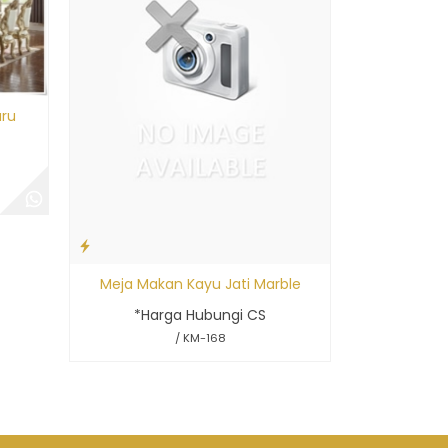
T
ru
Meja Makan Kayu Jati Marble
*Harga Hubungi CS
/ KM-168