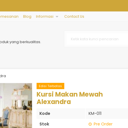
emesanan
Blog
Informasi
Contact Us
g
oduk yang berkualitas.
dra
Edisi Terbatas
Kursi Makan Mewah
Alexandra
Kode
KM-011
Stok
Pre Order