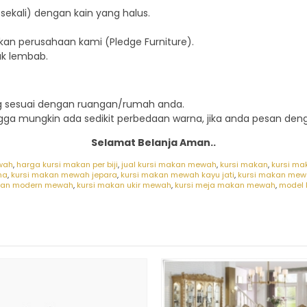
sekali) dengan kain yang halus.
an perusahaan kami (Pledge Furniture).
ak lembab.
ng sesuai dengan ruangan/rumah anda.
ngga mungkin ada sedikit perbedaan warna, jika anda pesan denga
Selamat Belanja Aman..
wah
,
harga kursi makan per biji
,
jual kursi makan mewah
,
kursi makan
,
kursi ma
ma
,
kursi makan mewah jepara
,
kursi makan mewah kayu jati
,
kursi makan mew
kan modern mewah
,
kursi makan ukir mewah
,
kursi meja makan mewah
,
model 