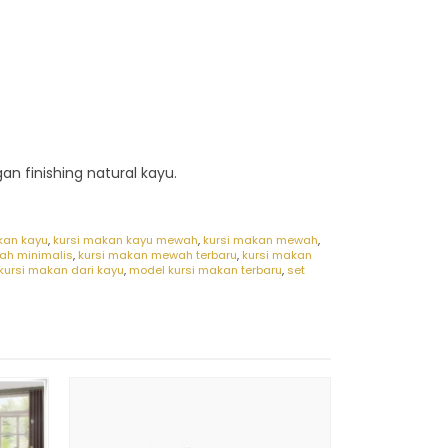
n finishing natural kayu.
kan kayu
,
kursi makan kayu mewah
,
kursi makan mewah
,
ah minimalis
,
kursi makan mewah terbaru
,
kursi makan
kursi makan dari kayu
,
model kursi makan terbaru
,
set
Meja Kurs
*Har