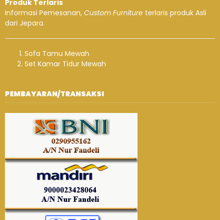
Produk Terlaris
Informasi Pemesanan,
Custom Furniture
terlaris produk Asli
dari Jepara.
Sofa Tamu Mewah
Set Kamar Tidur Mewah
PEMBAYARAN/TRANSAKSI