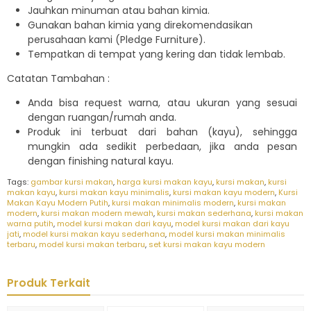
Jauhkan minuman atau bahan kimia.
Gunakan bahan kimia yang direkomendasikan
perusahaan kami (Pledge Furniture).
Tempatkan di tempat yang kering dan tidak lembab.
Catatan Tambahan :
Anda bisa request warna, atau ukuran yang sesuai
dengan ruangan/rumah anda.
Produk ini terbuat dari bahan (kayu), sehingga
mungkin ada sedikit perbedaan, jika anda pesan
dengan finishing natural kayu.
Tags:
gambar kursi makan
,
harga kursi makan kayu
,
kursi makan
,
kursi
makan kayu
,
kursi makan kayu minimalis
,
kursi makan kayu modern
,
Kursi
Makan Kayu Modern Putih
,
kursi makan minimalis modern
,
kursi makan
modern
,
kursi makan modern mewah
,
kursi makan sederhana
,
kursi makan
warna putih
,
model kursi makan dari kayu
,
model kursi makan dari kayu
jati
,
model kursi makan kayu sederhana
,
model kursi makan minimalis
terbaru
,
model kursi makan terbaru
,
set kursi makan kayu modern
Produk Terkait