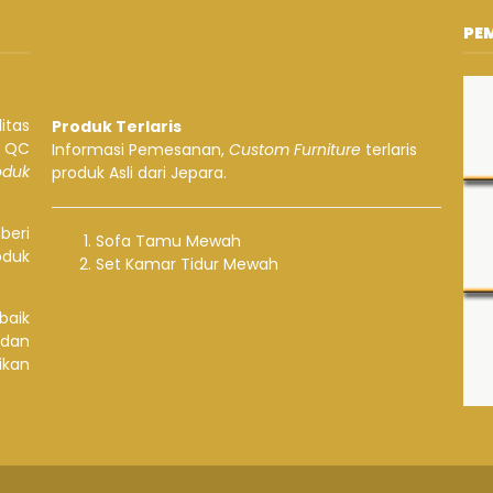
PE
itas
Produk Terlaris
a QC
Informasi Pemesanan,
Custom Furniture
terlaris
roduk
produk Asli dari Jepara.
beri
Sofa Tamu Mewah
oduk
Set Kamar Tidur Mewah
baik
 dan
ikan