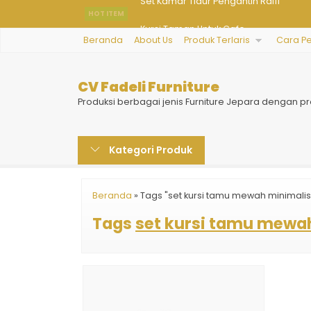
HOT ITEM
Kursi Taman Untuk Cafe
Beranda
About Us
Produk Terlaris
Cara P
Lemari Baju Minimalis Genio
Lemari Pakaian Super Minimalis
CV Fadeli Furniture
Bufet TV Ukir Antik
Produksi berbagai jenis Furniture Jepara dengan pr
Set Tempat Tidur Mewah Rama
Kategori Produk
Meja Belajar Anak Perempuan
Dipan Kayu Ukir Warna Putih
Beranda
»
Tags "set kursi tamu mewah minimalis
Set Kamar Tidur Pengantin Raffi
Tags
set kursi tamu mewa