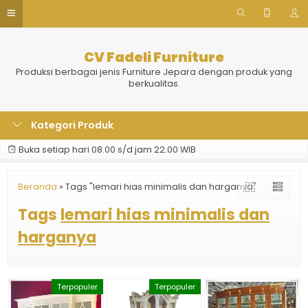
CV Fadeli Furniture
Produksi berbagai jenis Furniture Jepara dengan produk yang
berkualitas.
Kategori Produk
Buka setiap hari 08.00 s/d jam 22.00 WIB
Beranda
»
Tags "lemari hias minimalis dan harganya"
Tags
lemari hias minimalis dan
harganya
Terpopuler
Terpopuler