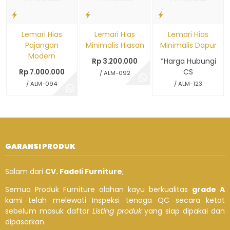
Lemari Hias
Lemari Hias
Lemari Hias
Pajangan
Minimalis Hiasan
Minimalis Dapur
Modern
*Harga Hubungi
Rp 3.200.000
CS
Rp 7.000.000
/ ALM-092
/ ALM-094
/ ALM-123
GARANSI PRODUK
Salam dari
CV. Fadeli Furniture
,
Semua Produk Furniture olahan kayu berkualitas
grade A
kami telah melewati Inspeksi tenaga QC secara ketat
sebelum masuk daftar
Listing produk
yang siap dipakai dan
dipasarkan.