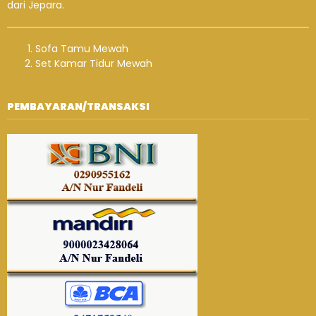
dari Jepara.
Sofa Tamu Mewah
Set Kamar Tidur Mewah
PEMBAYARAN/TRANSAKSI