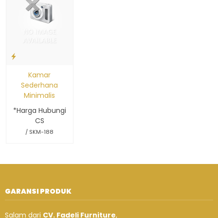
Kamar
Sederhana
Minimalis
*Harga Hubungi
CS
/ SKM-188
GARANSI PRODUK
Salam dari
CV. Fadeli Furniture
,