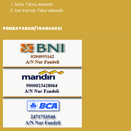
Sofa Tamu Mewah
Set Kamar Tidur Mewah
PEMBAYARAN/TRANSAKSI