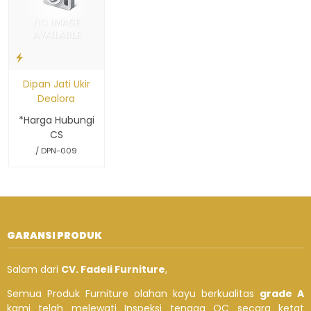
Dipan Jati Ukir
Dealora
*Harga Hubungi
CS
/ DPN-009
GARANSI PRODUK
Salam dari
CV. Fadeli Furniture
,
Semua Produk Furniture olahan kayu berkualitas
grade A
kami telah melewati Inspeksi tenaga QC secara ketat