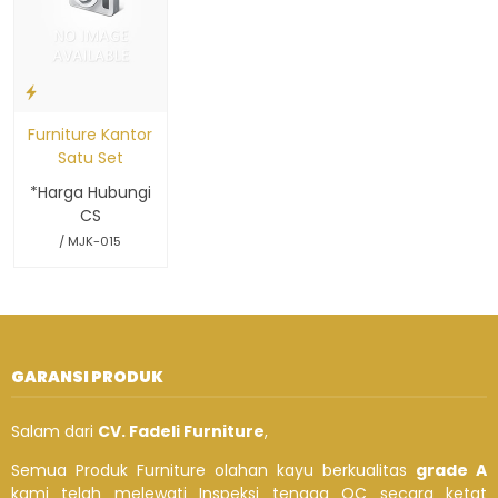
Furniture Kantor
Satu Set
*Harga Hubungi
CS
/ MJK-015
GARANSI PRODUK
Salam dari
CV. Fadeli Furniture
,
Semua Produk Furniture olahan kayu berkualitas
grade A
kami telah melewati Inspeksi tenaga QC secara ketat