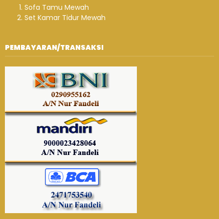
Sofa Tamu Mewah
Set Kamar Tidur Mewah
PEMBAYARAN/TRANSAKSI