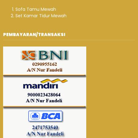
Sofa Tamu Mewah
Set Kamar Tidur Mewah
PEMBAYARAN/TRANSAKSI