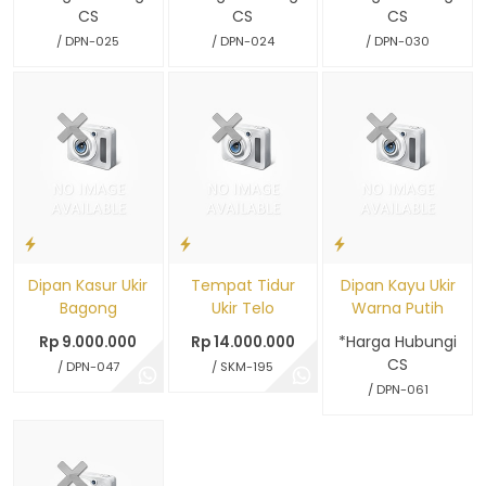
CS
CS
CS
/ DPN-025
/ DPN-024
/ DPN-030
Dipan Kasur Ukir
Tempat Tidur
Dipan Kayu Ukir
Bagong
Ukir Telo
Warna Putih
*Harga Hubungi
Rp 9.000.000
Rp 14.000.000
CS
/ DPN-047
/ SKM-195
/ DPN-061