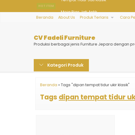
Meja Rias Jati Antik
HOT ITEM
Beranda
About Us
Produk Terlaris
Cara P
Sofa Tamu Mewah Gradensa
Kursi Cafe dan Meja Resto
CV Fadeli Furniture
Dipan Jepara Model Arabian Style
Produksi berbagai jenis Furniture Jepara dengan pr
Kursi Sofa Tamu Elegan Sweet
Kategori Produk
Kamar Set Minimalis Mewah
Bufet TV Ruang Keluarga
Beranda
»
Tags "dipan tempat tidur ukir klasik"
Tempat Tidur Jati Klasik
Tags
dipan tempat tidur uk