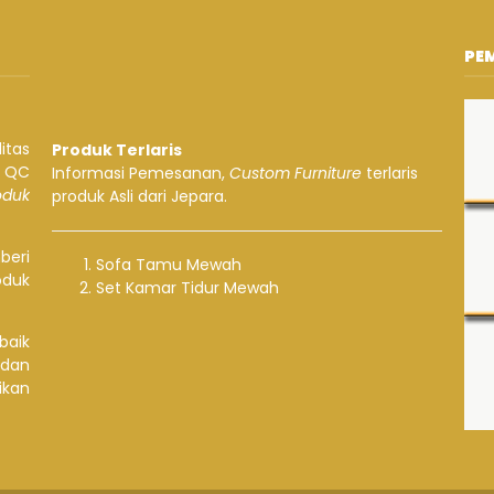
PE
itas
Produk Terlaris
a QC
Informasi Pemesanan,
Custom Furniture
terlaris
roduk
produk Asli dari Jepara.
beri
Sofa Tamu Mewah
oduk
Set Kamar Tidur Mewah
baik
 dan
ikan