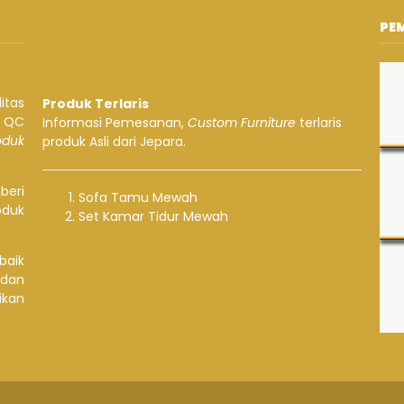
PE
itas
Produk Terlaris
a QC
Informasi Pemesanan,
Custom Furniture
terlaris
roduk
produk Asli dari Jepara.
beri
Sofa Tamu Mewah
oduk
Set Kamar Tidur Mewah
baik
 dan
ikan