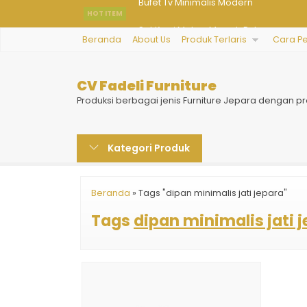
HOT ITEM
Set Kursi Makan Mewah Palace
Beranda
About Us
Produk Terlaris
Cara P
Kursi Meja Makan Kayu Jati Minimalis
Kursi Set Ruang Tamu Taulany
CV Fadeli Furniture
Rak Buku Minimalis Unik
Produksi berbagai jenis Furniture Jepara dengan pr
Tempat Tidur Mewah Italian Set
Kategori Produk
Kursi Tamu Ukir Latest
Pintu Rumah Utama Modern
Beranda
»
Tags "dipan minimalis jati jepara"
Bufet Tv Minimalis Modern
Tags
dipan minimalis jati 