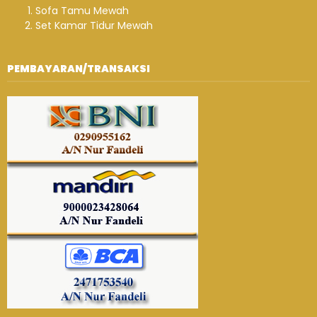
Sofa Tamu Mewah
Set Kamar Tidur Mewah
PEMBAYARAN/TRANSAKSI