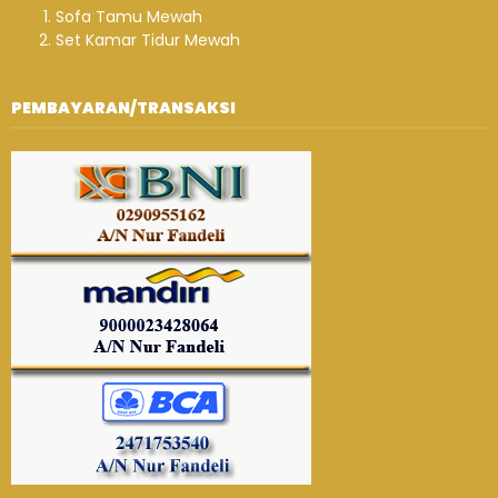
Sofa Tamu Mewah
Set Kamar Tidur Mewah
PEMBAYARAN/TRANSAKSI