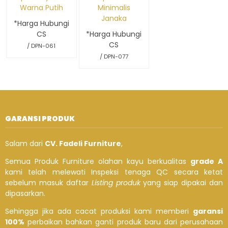
Warna Putih
Minimalis
Janaka
*Harga Hubungi
CS
*Harga Hubungi
CS
/ DPN-061
/ DPN-077
GARANSI PRODUK
Salam dari
CV. Fadeli Furniture
,
Semua Produk Furniture olahan kayu berkualitas
grade A
kami telah melewati Inspeksi tenaga QC secara ketat
sebelum masuk daftar
Listing produk
yang siap dipakai dan
dipasarkan.
Sehingga jika ada cacat produksi kami memberi
garansi
100%
perbaikan bahkan ganti produk baru dari perusahaan