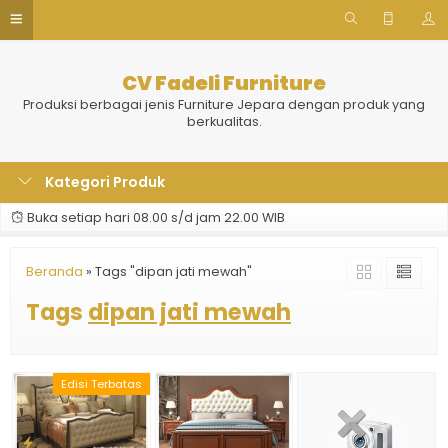
CV Fadeli Furniture
Produksi berbagai jenis Furniture Jepara dengan produk yang
berkualitas.
Kategori Produk
Buka setiap hari 08.00 s/d jam 22.00 WIB
Beranda
»
Tags "dipan jati mewah"
Tags
dipan jati mewah
Edisi Terbatas