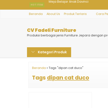
HOT ITEM
Sofa Tamu Living Retro
Beranda
About Us
Produk Terlaris
Cara P
Kamar Set Minimalis Mewah
Podium Kayu Jati
CV Fadeli Furniture
Sofa Tamu Ukir Royalty
Produksi berbagai jenis Furniture Jepara dengan pr
Kursi Tamu Mewah Modern Gangsky
Kategori Produk
Kamar Set Mewah Klasik Arredo
Sofa Ruang Tamu Ukir Klasik
Beranda
»
Tags "dipan cat duco"
Meja Belajar Anak Davinci
Tags
dipan cat duco