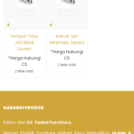
Tempat Tidur
Kamar Set
Jati Black
Minimalis Jepara
Queen
*Harga Hubungi
*Harga Hubungi
CS
CS
/ SKM-005
/ SKM-090
GARANSI PRODUK
Salam dari
CV. Fadeli Furniture
,
Semua Produk Furniture olahan kayu berkualitas
grade A