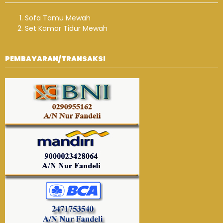
Sofa Tamu Mewah
Set Kamar Tidur Mewah
PEMBAYARAN/TRANSAKSI