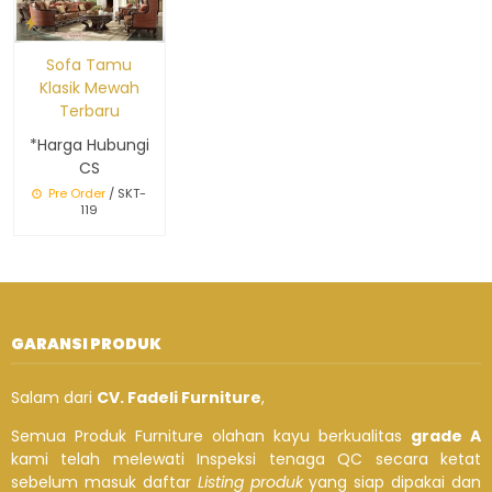
Sofa Tamu
Klasik Mewah
Terbaru
*Harga Hubungi
CS
Pre Order
/ SKT-
119
GARANSI PRODUK
Salam dari
CV. Fadeli Furniture
,
Semua Produk Furniture olahan kayu berkualitas
grade A
kami telah melewati Inspeksi tenaga QC secara ketat
sebelum masuk daftar
Listing produk
yang siap dipakai dan