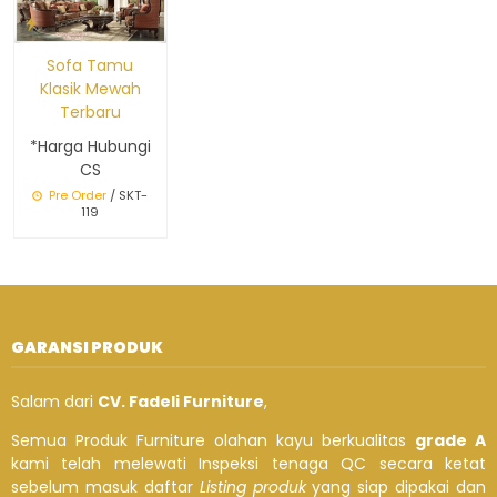
Sofa Tamu
Klasik Mewah
Terbaru
*Harga Hubungi
CS
Pre Order
/ SKT-
119
GARANSI PRODUK
Salam dari
CV. Fadeli Furniture
,
Semua Produk Furniture olahan kayu berkualitas
grade A
kami telah melewati Inspeksi tenaga QC secara ketat
sebelum masuk daftar
Listing produk
yang siap dipakai dan