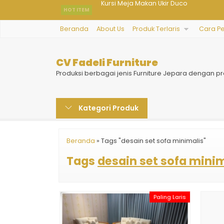
HOT ITEM
Set Tempat Tidur Jepara
Beranda
About Us
Produk Terlaris
Cara P
Kursi Ruang Tamu Kecil Coconut
Meja Belajar Anak Level
CV Fadeli Furniture
Lemari Hias Ruang Tamu Kaca
Produksi berbagai jenis Furniture Jepara dengan pr
Model Kursi Makan Jati Jepara
Kategori Produk
Tempat Tidur Anak Ukir Selena
Kursi Makan Modern Estetika
Beranda
»
Tags "desain set sofa minimalis"
Kursi Meja Makan Ukir Duco
Tags
desain set sofa minim
Paling Laris