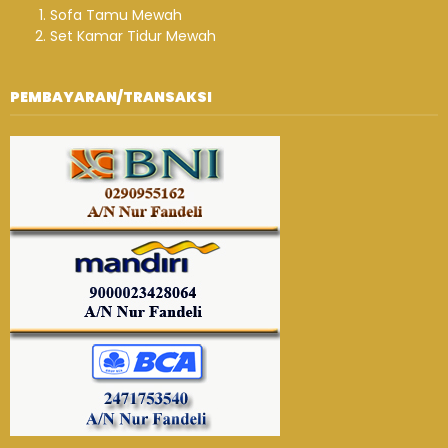
Sofa Tamu Mewah
Set Kamar Tidur Mewah
PEMBAYARAN/TRANSAKSI