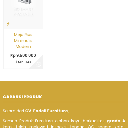
Meja Rias
Minimalis
Modern
Rp 9.500.000
/ MR-043
GARANSI PRODUK
Salam dari
CV. Fadeli Furniture
,
Semua Produk Furniture olahan kayu berkualitas
grade A
kami telah melewati Inspeksi tenaga QC secara ketat