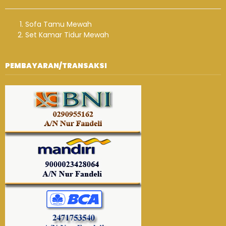
Sofa Tamu Mewah
Set Kamar Tidur Mewah
PEMBAYARAN/TRANSAKSI