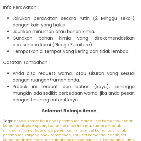
Info Perawatan :
Lakukan perawatan secara rutin (2 Minggu sekali)
dengan kain yang halus.
Jauhkan minuman atau bahan kimia.
Gunakan bahan kimia yang direkomendasikan
perusahaan kami (Pledge Furniture).
Tempatkan di tempat yang kering dan tidak lembab.
Catatan Tambahan :
Anda bisa request warna, atau ukuran yang sesuai
dengan ruangan/rumah anda.
Produk ini terbuat dari bahan (kayu), sehingga
mungkin ada sedikit perbedaan warna, jika anda pesan
dengan finishing natural kayu.
Selamat Belanja Aman..
Tags:
desain kamar tidur anak perempuan
,
harga 1 set kamar tidur anak
,
kamar anak perempuan
,
kamar set anak informa
,
kamar set anak
minimalis
,
kamar tidur anak perempuan
,
model set kamar tidur anak
perempuan
,
ranjang anak perempuan
,
satu set kamar tidur anak
,
set
kamar anak minimalis
,
set kamar anak perempuan
,
set kamar anak-anak
,